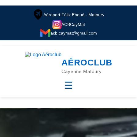
// TOPBAR = barre supérieure. RAS. Tout est fait.
Aéroport Félix Eboué - Matoury
ACBCayMat
acb.caymat@gmail.com
// HEADER = en-tête. RAS. Tout est fait.
AÉROCLUB
Cayenne Matoury
☰
//HERO = section d'introduction. Modifier la photo de fond et le
texte si besoin.