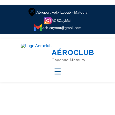
// TOPBAR = barre supérieure. RAS. Tout est fait.
Aéroport Félix Eboué - Matoury
ACBCayMat
acb.caymat@gmail.com
// HEADER = en-tête. RAS. Tout est fait.
AÉROCLUB
Cayenne Matoury
☰
//HERO = section d'introduction. Modifier la photo de fond et le
texte si besoin.